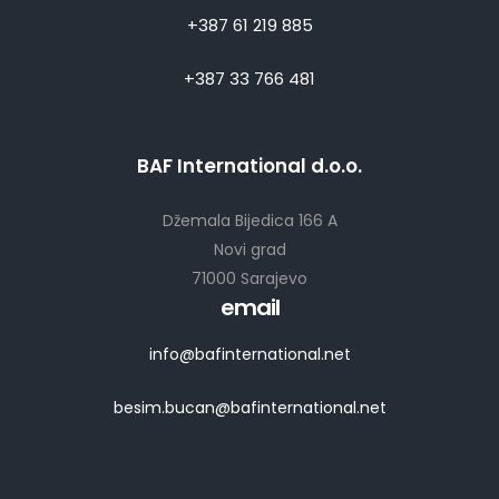
+387 61 219 885
+387 33 766 481
BAF International d.o.o.
Džemala Bijedica 166 A
Novi grad
71000 Sarajevo
email
info@bafinternational.net
besim.bucan@bafinternational.net