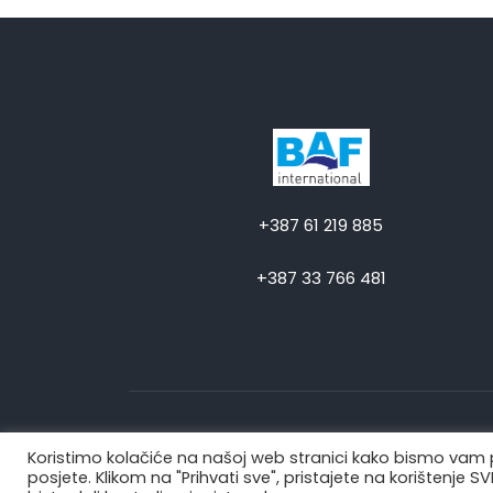
+387 61 219 885
+387 33 766 481
Koristimo kolačiće na našoj web stranici kako bismo vam p
posjete. Klikom na "Prihvati sve", pristajete na korištenje 