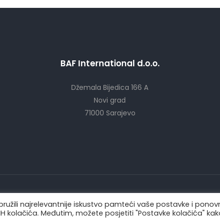
BAF International d.o.o.
Džemala Bijedica 166 A
Novi grad
71000 Sarajevo
© 2022
BAF International |
Sva prava zadržava |
Web Design "CanaC"
ružili najrelevantnije iskustvo pamteći vaše postavke i ponov
SVIH kolačića. Međutim, možete posjetiti "Postavke kolačića" kak