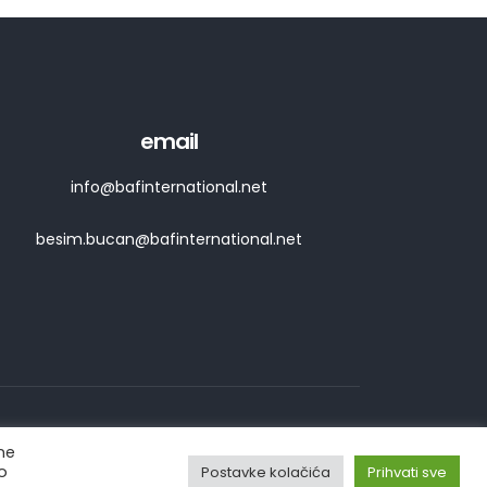
email
info@bafinternational.net
besim.bucan@bafinternational.net
ne
o
Postavke kolačića
Prihvati sve