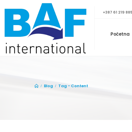
+387 61 219 88
Početna
Blog
Tag -
Content